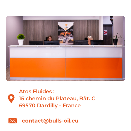
Atos Fluides :
15 chemin du Plateau, Bât. C
69570 Dardilly - France
contact@bulls-oil.eu