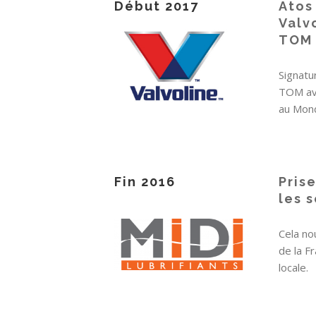
Début 2017
Atos
Valv
TOM
Signatu
TOM ave
au Mon
Fin 2016
Pris
les 
Cela no
de la F
locale.