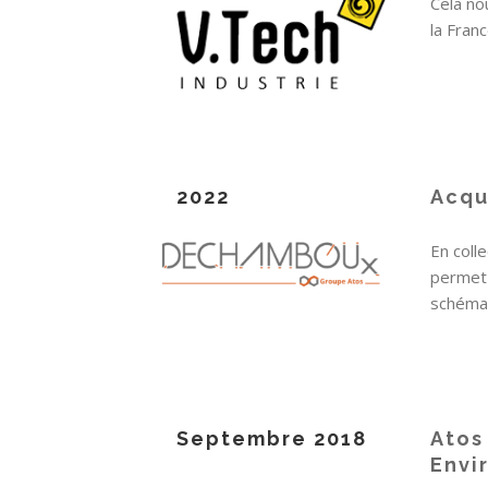
Cela no
la Fran
2022
Acqu
En coll
permet 
schéma 
Septembre 2018
Atos
Envi